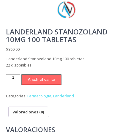
LANDERLAND STANOZOLAND
10MG 100 TABLETAS
$
860.00
Landerland Stanozoland 10mg 100 tabletas
22 disponibles
Landerland
Añadir al carrito
Stanozoland
10mg
100
Categorías:
Farmacologia
,
Landerland
tabletas
cantidad
Valoraciones (0)
VALORACIONES