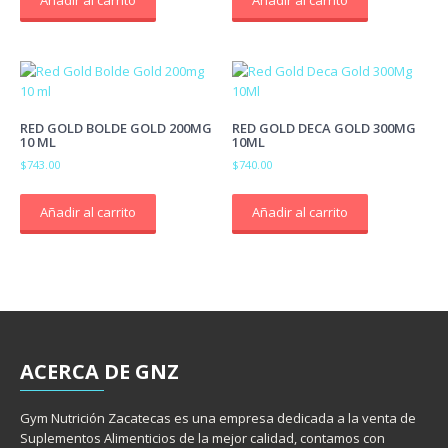
Añadir al carrito
Añadir al carrito
RED GOLD BOLDE GOLD 200MG
RED GOLD DECA GOLD 300MG
10 ML
10ML
$
743.00
$
740.00
Añadir al carrito
Añadir al carrito
ACERCA
DE GNZ
Gym Nutrición Zacatecas es una empresa dedicada a la venta de
Suplementos Alimenticios de la mejor calidad, contamos con