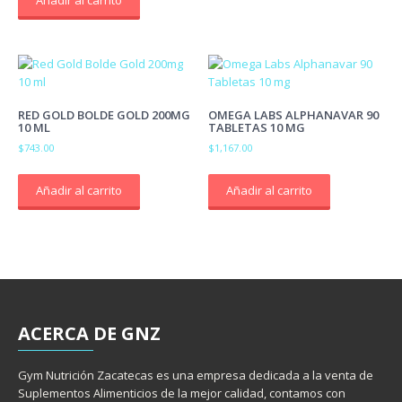
Añadir al carrito
RED GOLD BOLDE GOLD 200MG
OMEGA LABS ALPHANAVAR 90
10 ML
TABLETAS 10 MG
$
743.00
$
1,167.00
Añadir al carrito
Añadir al carrito
ACERCA
DE GNZ
Gym Nutrición Zacatecas es una empresa dedicada a la venta de
Suplementos Alimenticios de la mejor calidad, contamos con