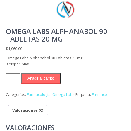
OMEGA LABS ALPHANABOL 90
TABLETAS 20 MG
$
1,060.00
Omega Labs Alphanabol 90 Tabletas 20 mg
3 disponibles
Omega
Añadir al carrito
Labs
Alphanabol
90
Categorías:
Farmacologia
,
Omega Labs
Etiqueta:
Farmaco
Tabletas
20
Valoraciones (0)
mg
cantidad
VALORACIONES