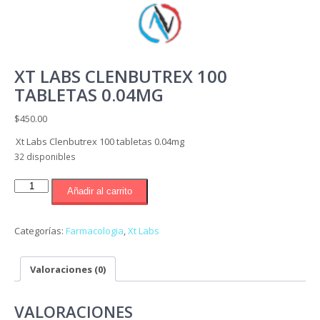
XT LABS CLENBUTREX 100
TABLETAS 0.04MG
$
450.00
Xt Labs Clenbutrex 100 tabletas 0.04mg
32 disponibles
Xt
Añadir al carrito
Labs
Clenbutrex
100
Categorías:
Farmacologia
,
Xt Labs
tabletas
0.04mg
Valoraciones (0)
cantidad
VALORACIONES