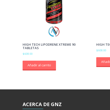
HIGH TECH LIPODRENE XTREME 90
HIGH TE
TABLETAS
$
608.00
$
608.00
Añadir
Añadir al carrito
ACERCA
DE GNZ