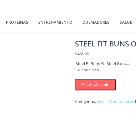
PROTEINAS
ENTRENAMIENTO
QUEMADORES
SALUD
STEEL FIT BUNS 
$
465.00
Steel Fit Buns Of Steel 8 onzas
1 disponibles
Steel
Añadir al carrito
Fit
Buns
Of
Categorías:
Geles
,
Quemadores
Steel
8
onzas
cantidad