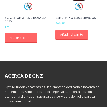
SCIVATION XTEND BCAA 30
BSN AMINO X 30 SERVICIOS
SERV
$
497.00
$
480.00
Añadir al carrito
Añadir al carrito
ACERCA
DE GNZ
Gym Nutrición Zacatecas es una empresa dedicada a la venta de
Suplementos Alimenticios de la mejor calidad, contamos con
atención a clientes en sucursales y servicio a domicilio para tu
mayor comodidad.