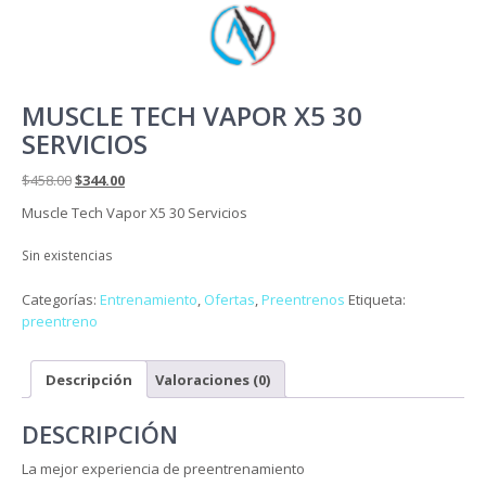
MUSCLE TECH VAPOR X5 30
SERVICIOS
El
El
$
458.00
$
344.00
precio
precio
Muscle Tech Vapor X5 30 Servicios
original
actual
era:
es:
Sin existencias
$458.00.
$344.00.
Categorías:
Entrenamiento
,
Ofertas
,
Preentrenos
Etiqueta:
preentreno
Descripción
Valoraciones (0)
DESCRIPCIÓN
La mejor experiencia de preentrenamiento