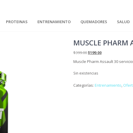
PROTEINAS
ENTRENAMIENTO
QUEMADORES
SALUD
MUSCLE PHARM A
El
El
$
399.00
$
199.00
precio
precio
Muscle Pharm Assault 30 servici
original
actual
era:
es:
Sin existencias
$399.00.
$199.00.
Categorías:
Entrenamiento
,
Ofer