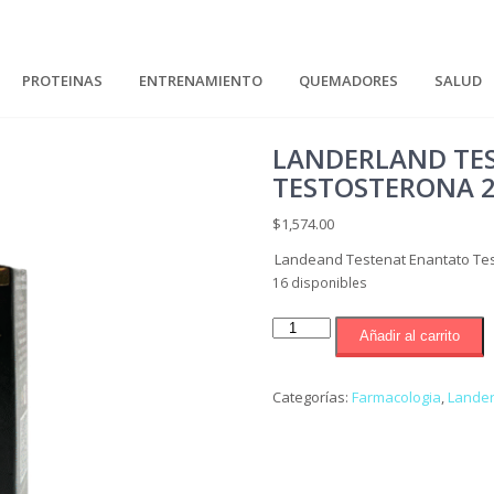
PROTEINAS
ENTRENAMIENTO
QUEMADORES
SALUD
LANDERLAND TE
TESTOSTERONA 
$
1,574.00
Landeand Testenat Enantato Te
16 disponibles
Landerland
Añadir al carrito
Testenat
Enantato
Testosterona
Categorías:
Farmacologia
,
Lande
250mg
cantidad