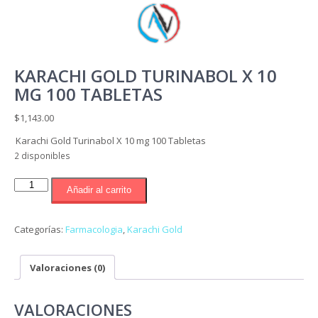
KARACHI GOLD TURINABOL X 10
MG 100 TABLETAS
$
1,143.00
Karachi Gold Turinabol X 10 mg 100 Tabletas
2 disponibles
Karachi
Añadir al carrito
Gold
Turinabol
X
Categorías:
Farmacologia
,
Karachi Gold
10
mg
Valoraciones (0)
100
Tabletas
cantidad
VALORACIONES