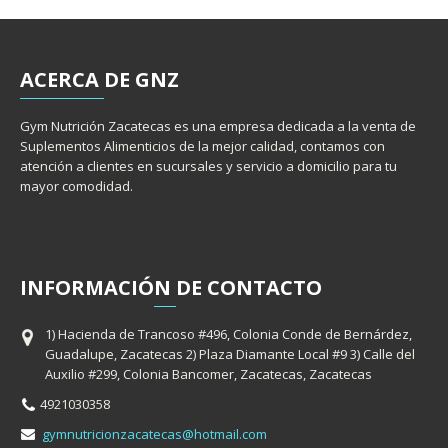
ACERCA
DE GNZ
Gym Nutrición Zacatecas es una empresa dedicada a la venta de
Suplementos Alimenticios de la mejor calidad, contamos con
atención a clientes en sucursales y servicio a domicilio para tu
mayor comodidad.
INFORMACIÓ
N
DE CONTACTO
1) Hacienda de Trancoso #496, Colonia Conde de Bernárdez,
Guadalupe, Zacatecas 2) Plaza Diamante Local #9 3) Calle del
Auxilio #299, Colonia Bancomer, Zacatecas, Zacatecas
4921030358
gymnutricionzacatecas@hotmail.com