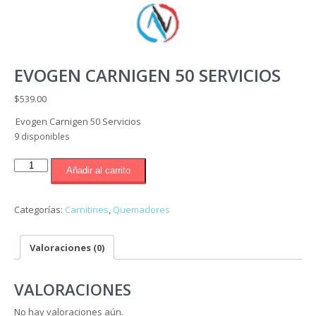
EVOGEN CARNIGEN 50 SERVICIOS
$
539.00
Evogen Carnigen 50 Servicios
9 disponibles
Evogen
Añadir al carrito
Carnigen
50
Servicios
Categorías:
Carnitines
,
Quemadores
cantidad
Valoraciones (0)
VALORACIONES
No hay valoraciones aún.