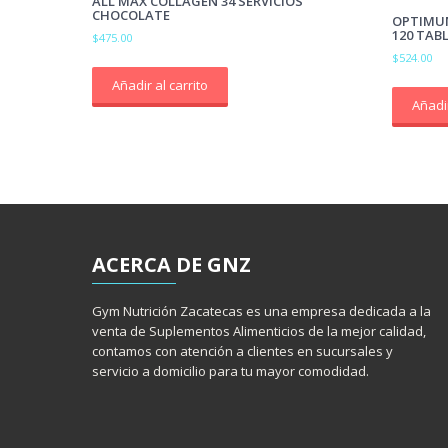
ALL MAX COLLAGEN 34 SERVICIOS
CHOCOLATE
OPTIMU
120 TAB
$
475.00
$
524.00
Añadir al carrito
Añadir
ACERCA
DE GNZ
Gym Nutrición Zacatecas es una empresa dedicada a la
venta de Suplementos Alimenticios de la mejor calidad,
contamos con atención a clientes en sucursales y
servicio a domicilio para tu mayor comodidad.