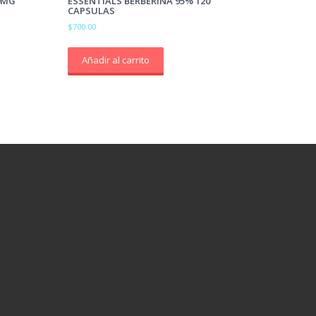
0MG
ESSENTIALS BERBERINA 95% 120
CAPSULAS
$
700.00
Añadir al carrito