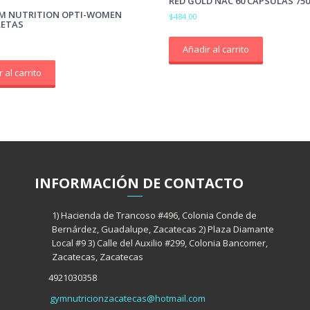
RED GOLD NAC 60 CAPSULAS 75
M NUTRITION OPTI-WOMEN
$
484.00
LETAS
Añadir al carrito
 al carrito
INFORMACIÓ
N
DE CONTACTO
1) Hacienda de Trancoso #496, Colonia Conde de
Bernárdez, Guadalupe, Zacatecas 2) Plaza Diamante
Local #9 3) Calle del Auxilio #299, Colonia Bancomer,
Zacatecas, Zacatecas
4921030358
gymnutricionzacatecas@hotmail.com