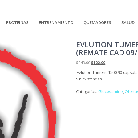
PROTEINAS
ENTRENAMIENTO
QUEMADORES
SALUD
EVLUTION TUMER
(REMATE CAD 09/
El
El
$
243.00
$
122.00
precio
precio
Evlution Tumeric 1500 90 capsula
original
actual
Sin existencias
era:
es:
$243.00.
$122.00.
Categorías:
Glucosamine
,
Oferta