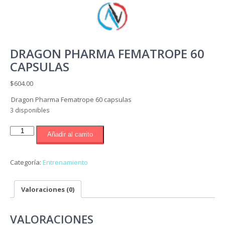
DRAGON PHARMA FEMATROPE 60
CAPSULAS
$
604.00
Dragon Pharma Fematrope 60 capsulas
3 disponibles
Dragon
Añadir al carrito
Pharma
Fematrope
60
Categoría:
Entrenamiento
capsulas
cantidad
Valoraciones (0)
VALORACIONES