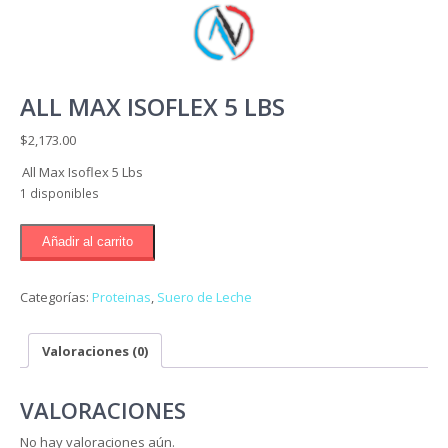
ALL MAX ISOFLEX 5 LBS
$
2,173.00
All Max Isoflex 5 Lbs
1 disponibles
All
Añadir al carrito
Max
Isoflex
5
Categorías:
Proteinas
,
Suero de Leche
Lbs
cantidad
Valoraciones (0)
VALORACIONES
No hay valoraciones aún.