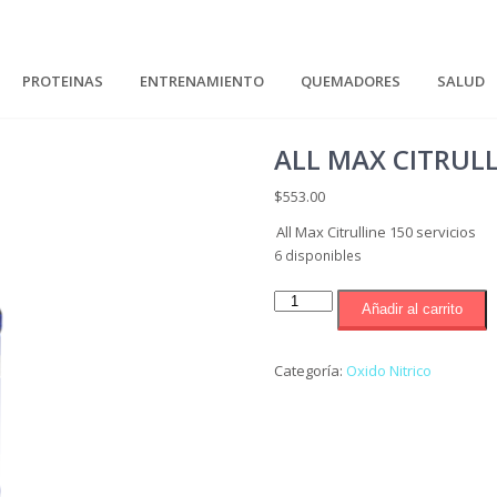
PROTEINAS
ENTRENAMIENTO
QUEMADORES
SALUD
ALL MAX CITRULL
$
553.00
All Max Citrulline 150 servicios
6 disponibles
All
Añadir al carrito
Max
Citrulline
150
Categoría:
Oxido Nitrico
servicios
cantidad