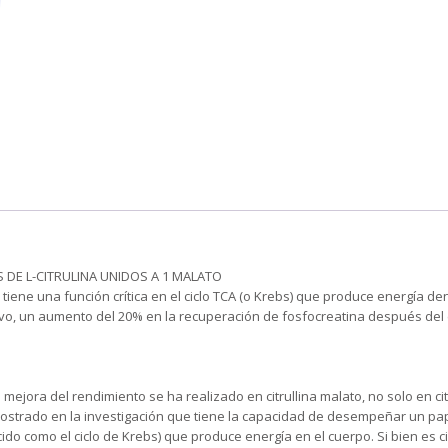
S DE L-CITRULINA UNIDOS A 1 MALATO
tiene una función crítica en el ciclo TCA (o Krebs) que produce energía de
, un aumento del 20% en la recuperación de fosfocreatina después del eje
ejora del rendimiento se ha realizado en citrullina malato, no solo en citru
strado en la investigación que tiene la capacidad de desempeñar un papel
nocido como el ciclo de Krebs) que produce energía en el cuerpo. Si bien es c